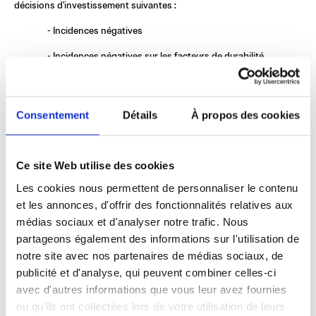
décisions d'investissement suivantes : 
- Incidences négatives
- Incidences négatives sur les facteurs de durabilité
- information sur les risques associés au changement 
climatique
Consentement
Détails
À propos des cookies
- information sur les risques liés à la biodiversité
- Politique sur la prise en compte dans leur stratégie 
d'investissement des critères environnementaux, sociaux et 
Ce site Web utilise des cookies
de qualité de gouvernance.
Les cookies nous permettent de personnaliser le contenu
- Moyens mis en œuvre pour contribuer à la transition 
énergétique et écologique et stratégie de mise en œuvre de 
et les annonces, d'offrir des fonctionnalités relatives aux
cette politique.
médias sociaux et d'analyser notre trafic. Nous
partageons également des informations sur l'utilisation de
- Critères et méthodologies utilisées.
notre site avec nos partenaires de médias sociaux, de
- Modalités d'exercice des droits de vote attachés aux 
publicité et d'analyse, qui peuvent combiner celles-ci
instruments financiers résultant de ces choix
avec d'autres informations que vous leur avez fournies
Victoires Haussmann SGP intègre également dans ses obligations 
ou qu'ils ont collectées lors de votre utilisation de leurs
de trannsparenceles informations suivantes 
 : 