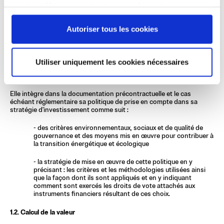
services. Vous consentez à nos cookies si vous
- la politique d'intégration des risques de durabilité dans la 
continuez à utiliser notre site Web.
procédure d'investissement
 et sa prise en compte dans sa 
Autoriser tous les cookies
politique d'investissement).
- une information sur les risques associés au changement 
climatique 
Utiliser uniquement les cookies nécessaires
- une information sur les risques liés à la biodiversité
Elle intègre dans la documentation précontractuelle et le cas 
échéant réglementaire sa politique de prise en compte dans sa 
stratégie d'investissement
 comme suit : 
- des critères environnementaux, sociaux et de qualité de 
gouvernance et des moyens mis en œuvre pour contribuer à 
la transition énergétique et écologique 
- la stratégie de mise en œuvre de cette politique en y 
précisant : les critères et les méthodologies utilisées ainsi 
que la façon dont ils sont appliqués et en y indiquant 
comment sont exercés les droits de vote attachés aux 
instruments financiers résultant de ces choix.
1.2. Calcul de la valeur